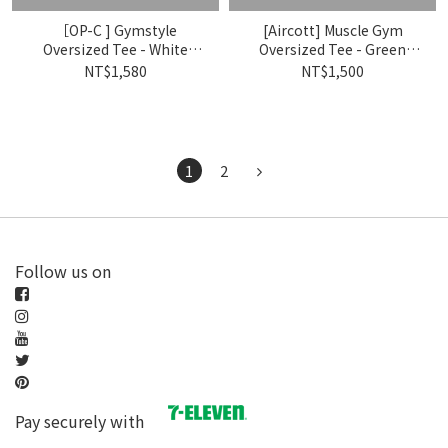
［OP-C ] Gymstyle
[Aircott] Muscle Gym
Oversized Tee - White
Oversized Tee - Green
Green
Yellow
NT$1,580
NT$1,500
1
2
Follow us on
Pay securely with