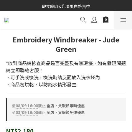
寒聚精緻鍋物合作推出
即食絞肉&乳清蛋白熱賣中
寒聚精緻鍋物合作推出
Embroidery Windbreaker - Jude
Green
*收到商品請檢查商品是否完整及有無瑕疵，如有發現問題
請立即聯絡客服。
•可手洗或機洗，機洗時請反面放入洗衣袋內
•商品勿烘乾，以防縮水情形發生
至
08/09 16:00
截止
全店，父親節限時優惠
至
08/09 16:00
截止
全店，父親節免運優惠
NT$2,180