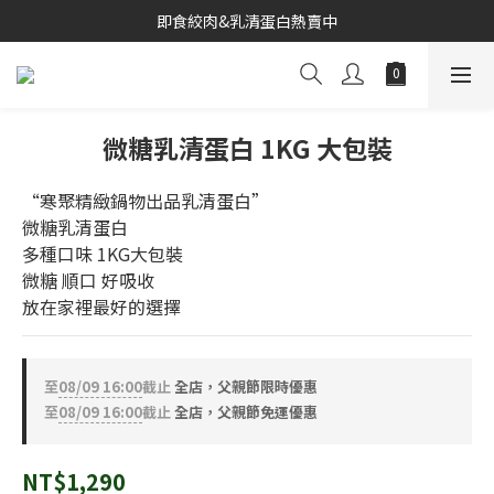
寒聚精緻鍋物合作推出
即食絞肉&乳清蛋白熱賣中
寒聚精緻鍋物合作推出
微糖乳清蛋白 1KG 大包裝
“寒聚精緻鍋物出品乳清蛋白”
微糖乳清蛋白
多種口味 1KG大包裝
微糖 順口 好吸收
放在家裡最好的選擇
至
08/09 16:00
截止
全店，父親節限時優惠
至
08/09 16:00
截止
全店，父親節免運優惠
NT$1,290