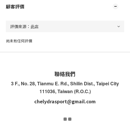
顧客評價
尚未有任何評價
聯絡我們
3 F., No. 28, Tianmu E. Rd., Shilin Dist., Taipei City
111036, Taiwan (R.O.C.)
chelydrasport@gmail.com